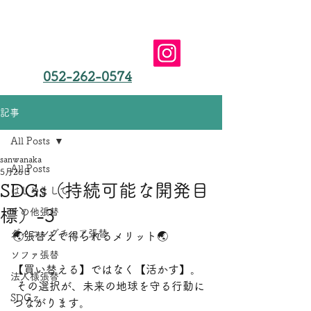
椅子張替えやソファ張替え、椅子修理は愛知県名古屋
市の三和商会(合同会社）におまかせ
​名古屋市の椅子張替え
三和商会（合同会社）
052-262-0574
記事
All Posts
sanwanaka
All Posts
5月26日
SDGs（持続可能な開発目
はじめまして
標）-3
その他張替
ダイニングチェア張替
🌏張替えで得られるメリット🌏
ソファ張替
【買い替える】ではなく【活かす】。
法人様張替
 その選択が、未来の地球を守る行動に
SDGｚ
つながります。