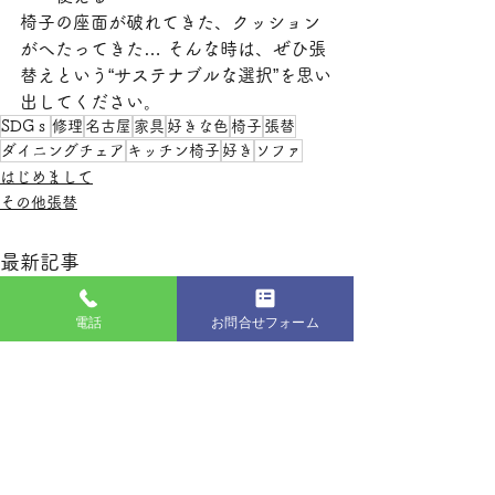
椅子の座面が破れてきた、クッション
がへたってきた… そんな時は、ぜひ張
替えという“サステナブルな選択”を思い
出してください。
SDGｓ
修理
名古屋
家具
好きな色
椅子
張替
ダイニングチェア
キッチン椅子
好き
ソファ
はじめまして
その他張替
最新記事
電話
お問合せフォーム