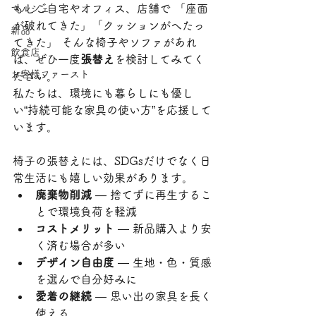
もしご自宅やオフィス、店舗で 「座面
マルシェ
が破れてきた」「クッションがへたっ
新品
てきた」 そんな椅子やソファがあれ
飲食店
ば、ぜひ一度
張替え
を検討してみてく
お客様ファースト
ださい。
私たちは、環境にも暮らしにも優し
い“持続可能な家具の使い方”を応援して
います。
椅子の張替えには、SDGsだけでなく日
常生活にも嬉しい効果があります。
廃棄物削減
 — 捨てずに再生するこ
とで環境負荷を軽減
コストメリット
 — 新品購入より安
く済む場合が多い
デザイン自由度
 — 生地・色・質感
を選んで自分好みに
愛着の継続
 — 思い出の家具を長く
使える