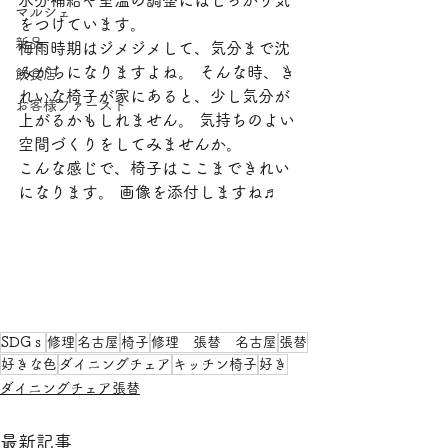
水分補給や室温の調整にはしっかり気
マルシェ
をつけています。
新品
梅雨時期はジメジメして、気分まで沈
みがちになりますよね。 そんな時、き
飲食店
れいな椅子が家にあると、少し気分が
お客様ファースト
上がるかもしれません。 気持ちのよい
空間づくりをしてみませんか。
こんな感じで、椅子はここまできれい
になります。 画像を添付しますね♬
SDGｓ
修理
名古屋
椅子
修理 張替 名古屋
張替
好きな色
ダイニングチェア
キッチン椅子
好き
ダイニングチェア張替
最新記事