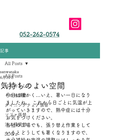
椅子張替えやソファ張替え、椅子修理は愛知県名古屋
市の三和商会(合同会社）におまかせ
​名古屋市の椅子張替え
三和商会（合同会社）
052-262-0574
記事
All Posts
sanwanaka
All Posts
6月10日
気持ちのよい空間
はじめまして
今日は暖かく…いえ、暑い一日になり
その他張替
ましたね。 これから日ごとに気温が上
ダイニングチェア張替
がっていきますので、熱中症には十分
ソファ張替
お気をつけください。
法人様張替
当社の工場でも、張り替え作業をして
いるとどうしても暑くなりますので、 
SDGｚ