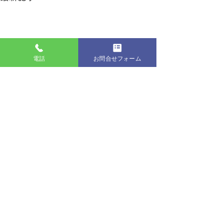
電話
お問合せフォーム
椅子張替え、ソファ張替え、椅子修理、椅子リフォーム、
ソファ修理
運が良い
三和商会（合同会社）
名古屋市の椅子張替え
〒460-0007 愛知県名古屋市中区新栄1丁目32-
19
スマホ動画作成セミナー