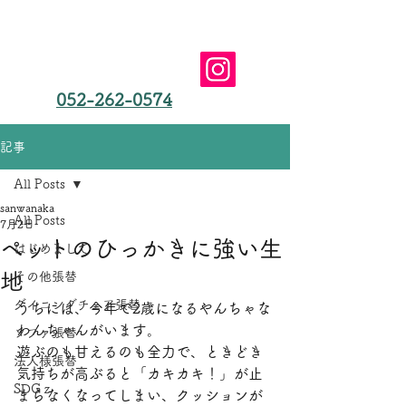
椅子張替えやソファ張替え、椅子修理は愛知県名古屋
市の三和商会(合同会社）におまかせ
​名古屋市の椅子張替え
三和商会（合同会社）
052-262-0574
記事
All Posts
sanwanaka
All Posts
7月2日
ペットのひっかきに強い生
はじめまして
地
その他張替
ダイニングチェア張替
うちには、今年で2歳になるやんちゃな
わんちゃんがいます。 
ソファ張替
遊ぶのも甘えるのも全力で、ときどき
法人様張替
気持ちが高ぶると「カキカキ！」が止
SDGｚ
まらなくなってしまい、クッションが