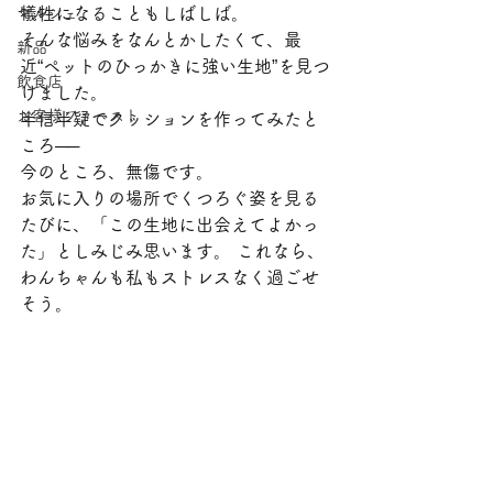
犠牲になることもしばしば。
マルシェ
そんな悩みをなんとかしたくて、最
新品
近“ペットのひっかきに強い生地”を見つ
飲食店
けました。 
お客様ファースト
半信半疑でクッションを作ってみたと
ころ──
今のところ、無傷です。 
お気に入りの場所でくつろぐ姿を見る
たびに、「この生地に出会えてよかっ
た」としみじみ思います。 これなら、
わんちゃんも私もストレスなく過ごせ
そう。