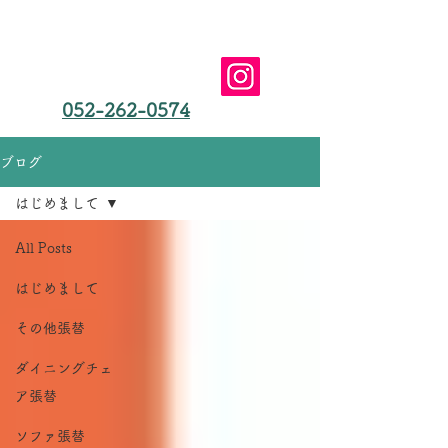
椅子張替えやソファ張替え、椅子修理は愛知県名古屋
市の三和商会(合同会社）におまかせ
​名古屋市の椅子張替え
三和商会（合同会社）
052-262-0574
ブログ
はじめまして
All Posts
はじめまして
その他張替
ダイニングチェ
ア張替
ソファ張替