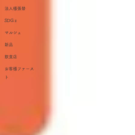
法人様張替
SDGｚ
マルシェ
新品
飲食店
お客様ファース
ト